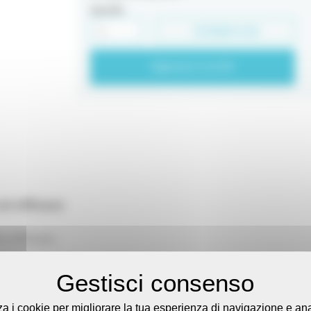
Quantità
Compra ora
 ed efficace
e efficace.
zzato con nastro in PTFE, estremamente resistente allo s
 i punti di contatto.
izza i cookie per migliorare la tua esperienza di navigazione e ana