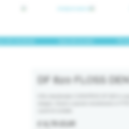
info@primadent.it
zzolini interdentali
Spazzolini da denti
Fili in
DF 820 FLOSS DE
Il filo interdentale CURAPROX DF 820 in nas
strappo. Grazie a questo rivestimento in PTF
i punti di contatto.
€ 6,79 EUR