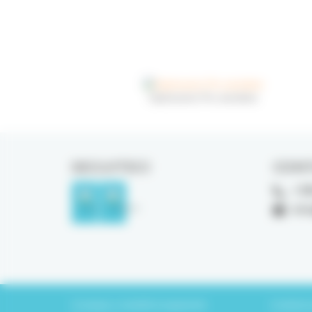
Hydrosonic Pro sensitive
SEGUITECI
CONT
+38
inf
Consegna e modalità di pagamento
Condizioni