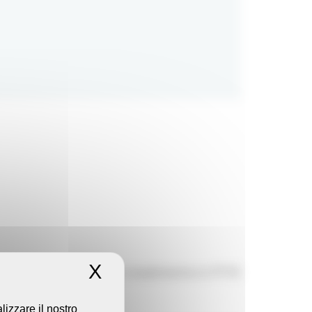
X
Nascondi il banner dei 
trappo. Grazie a questo rivestimento in PTFE
lizzare il nostro