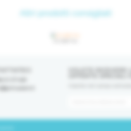
Altri prodotti consigliati
CS 1560 Trio
ATTATECI
VOLETE RICEVERE L
OFFERTE SPECIALI 
6 51 371 681
Inserite nel campo sottostan
o@primadent.it
 generali