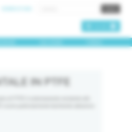
0038651371681
Carrello
0
terdentali
I piu venduti
Collutori
NTALE IN PTFE
tro di PTFE è estremamente resistente allo
E scorre particolarmente facilmente attraverso