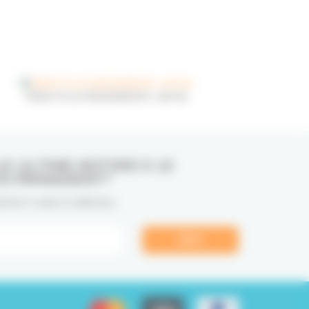
PERIO PLUS REGENERATE, 200 ML
E ULTIME NOTIZIE E LE
DI PRIMADENT?
te il vostro indirizzo.