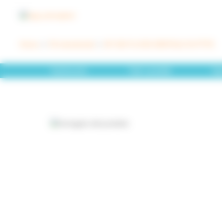
Pannello di gestione dei cookies
Home
>
Fili interdentali
>
DF 820 FLOSS DENTALE IN PTFE
Hydrosonic
Tutti i prodotti
Spa