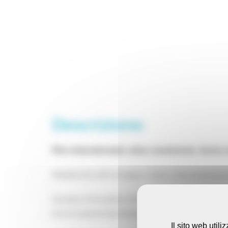
Descrizione:
Filo interdentale ultra resistente, liscio
Resistente allo strappo. Liscio. Estremament
Questo innovativo filo interdentale è reali
scorre particolarmente facilmente attraverso
Il sito web util